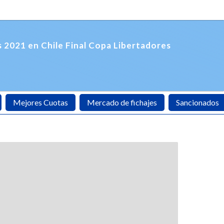
 2021 en Chile Final Copa Libertadores
Mejores Cuotas
Mercado de fichajes
Sancionados