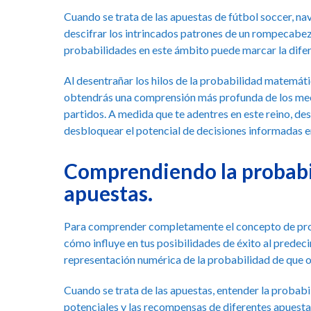
o
a
Cuando se trata de las apuestas de fútbol soccer, nav
r
g
g
descifrar los intrincados patrones de un rompecabe
o
probabilidades en este ámbito puede marcar la difer
Al desentrañar los hilos de la probabilidad matemáti
obtendrás una comprensión más profunda de los mec
partidos. A medida que te adentres en este reino, de
desbloquear el potencial de decisiones informadas e
Comprendiendo la probabi
apuestas.
Para comprender completamente el concepto de pro
cómo influye en tus posibilidades de éxito al predec
representación numérica de la probabilidad de que oc
Cuando se trata de las apuestas, entender la probabil
potenciales y las recompensas de diferentes apuesta