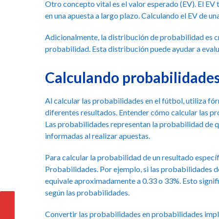
Otro concepto vital es el valor esperado (EV). El EV 
en una apuesta a largo plazo. Calculando el EV de u
Adicionalmente, la distribución de probabilidad es c
probabilidad. Esta distribución puede ayudar a evalua
Calculando probabilidades 
Al calcular las probabilidades en el fútbol, utiliza 
diferentes resultados. Entender cómo calcular las pr
Las probabilidades representan la probabilidad de q
informadas al realizar apuestas.
Para calcular la probabilidad de un resultado específ
Probabilidades. Por ejemplo, si las probabilidades de
equivale aproximadamente a 0.33 o 33%. Esto signif
según las probabilidades.
Convertir las probabilidades en probabilidades implí