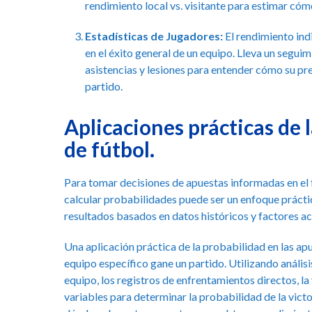
rendimiento local vs. visitante para estimar có
Estadísticas de Jugadores:
El rendimiento ind
en el éxito general de un equipo. Lleva un seguim
asistencias y lesiones para entender cómo su pres
partido.
Aplicaciones prácticas de 
de fútbol.
Para tomar decisiones de apuestas informadas en el 
calcular probabilidades puede ser un enfoque práctic
resultados basados en datos históricos y factores a
Una aplicación práctica de la probabilidad en las ap
equipo específico gane un partido. Utilizando anális
equipo, los registros de enfrentamientos directos, la 
variables para determinar la probabilidad de la victo