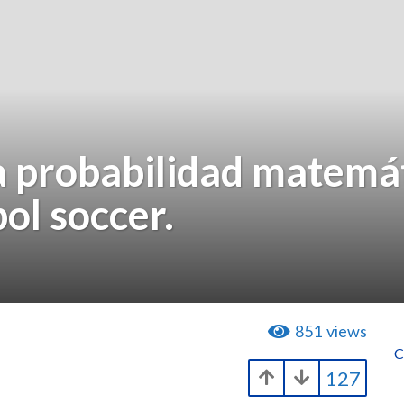
a probabilidad matemát
ol soccer.
851
views
C
127