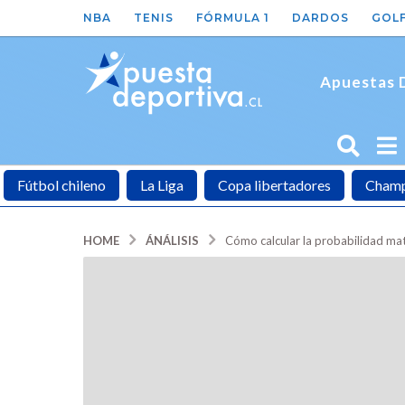
NBA
TENIS
FÓRMULA 1
DARDOS
GOL
Apuestas D
Fútbol chileno
La Liga
Copa libertadores
Champ
ÁNÁLISIS
HOME
Cómo calcular la probabilidad mat