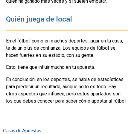
quien ha ganado más veces y si suelen empatar.
Quién juega de local
En el fútbol, como en muchos deportes, jugar en tu casa,
te da un plus de confianza. Los equipos de fútbol se
hacen fuertes en su estadio, con su gente.
Esto, tiene que influir mucho en tu apuesta.
En conclusión, en los deportes, se habla de estadísticas
para predecir un resultado, aunque no lo es todo. Hay
otros aspectos que influyen, pero estos apartados son
los que debes conocer para saber cómo apostar al fútbol.
Casas de Apuestas