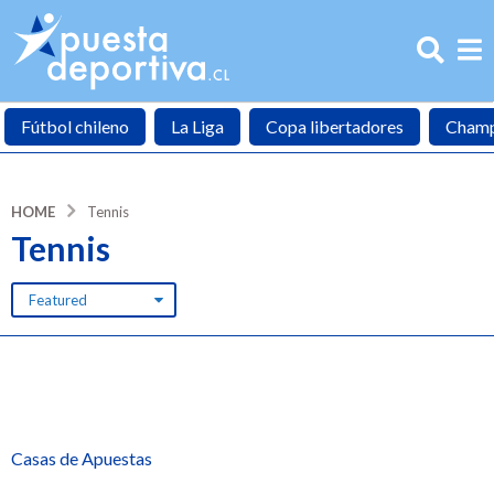
Fútbol chileno
La Liga
Copa libertadores
Champ
HOME
Tennis
Tennis
Featured
Casas de Apuestas