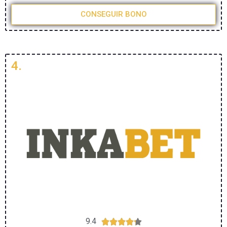
CONSEGUIR BONO
4.
9.4




