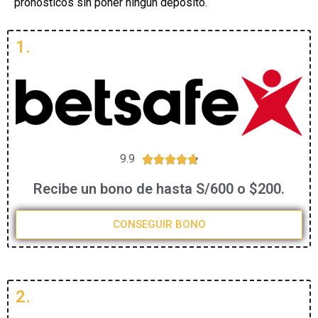
pronósticos sin poner ningún depósito.
1.
9.9





Recibe un bono de hasta S/600 o $200.
CONSEGUIR BONO
2.