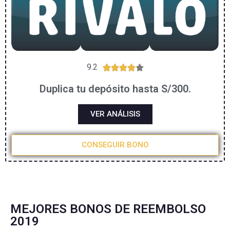
9.2





Duplica tu depósito hasta S/300.
VER ANÁLISIS
CONSEGUIR BONO
MEJORES BONOS DE REEMBOLSO
2019