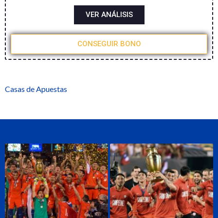
VER ANÁLISIS
CONSEGUIR BONO
Casas de Apuestas