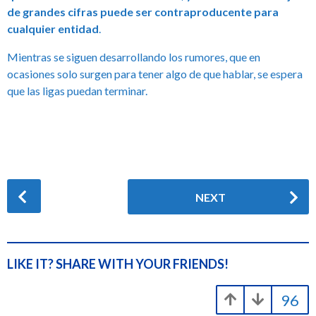
de grandes cifras puede ser contraproducente para
cualquier entidad
.
Mientras se siguen desarrollando los rumores, que en
ocasiones solo surgen para tener algo de que hablar, se espera
que las ligas puedan terminar.
P
NEXT
o
s
t
P
LIKE IT? SHARE WITH YOUR FRIENDS!
a
g
96