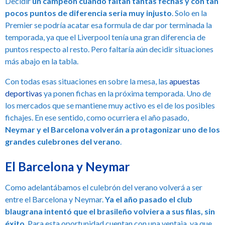
Decidir
un campeón cuando faltan tantas fechas y con tan
i
pocos puntos de diferencia seria muy injusto
. Solo en la
a
Premier se podría acatar esa formula de dar por terminada la
temporada, ya que el Liverpool tenía una gran diferencia de
puntos respecto al resto. Pero faltaría aún decidir situaciones
más abajo en la tabla.
Con todas esas situaciones en sobre la mesa, las
apuestas
deportivas
ya ponen fichas en la próxima temporada. Uno de
los mercados que se mantiene muy activo es el de los posibles
fichajes. En ese sentido, como ocurriera el año pasado,
Neymar y el Barcelona volverán a protagonizar uno de los
grandes culebrones del verano
.
El Barcelona y Neymar
Como adelantábamos el culebrón del verano volverá a ser
entre el Barcelona y Neymar.
Ya el año pasado el club
blaugrana intentó que el brasileño volviera a sus filas, sin
éxito
. Para esta oportunidad cuentan con una ventaja, ya que