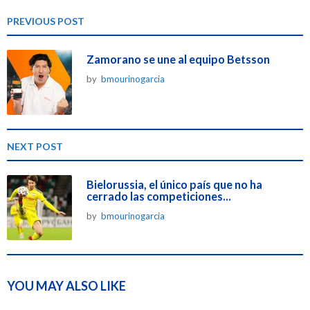
i
n
PREVIOUS POST
a
t
Zamorano se une al equipo Betsson
i
by
bmourinogarcia
o
n
NEXT POST
Bielorussia, el único país que no ha
cerrado las competiciones...
by
bmourinogarcia
YOU MAY ALSO LIKE